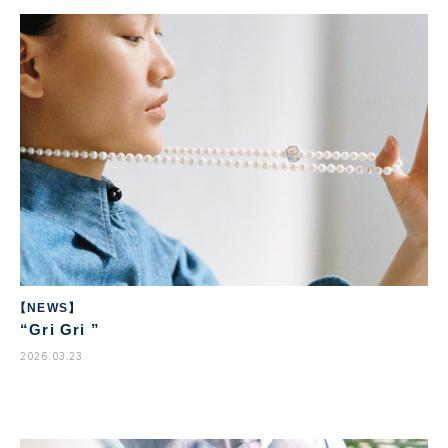
【NEWS】
“Gri Gri ”
2026.03.23