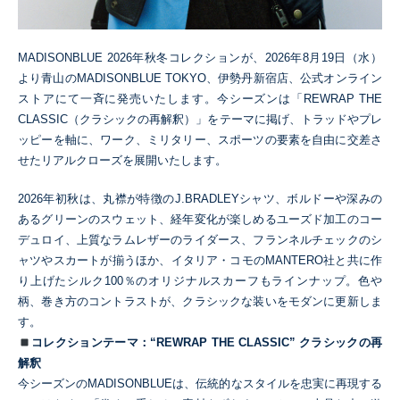
MADISONBLUE 2026年秋冬コレクションが、2026年8月19日（水）
より青山のMADISONBLUE TOKYO、伊勢丹新宿店、公式オンライン
ストアにて一斉に発売いたします。今シーズンは「REWRAP THE
CLASSIC（クラシックの再解釈）」をテーマに掲げ、トラッドやプレ
ッピーを軸に、ワーク、ミリタリー、スポーツの要素を自由に交差さ
せたリアルクローズを展開いたします。
2026
年初秋は、丸襟が特徴の
J.BRADLEY
シャツ、ボルドーや深みの
あるグリーンのスウェット、経年変化が楽しめるユーズド加工のコー
デュロイ、上質なラムレザーのライダース、フランネルチェックのシ
ャツやスカートが揃うほか、イタリア・コモの
MANTERO
社と共に作
り上げたシルク
100
％のオリジナルスカーフもラインナップ。色や
柄、巻き方のコントラストが、クラシックな装いをモダンに更新しま
す。
コレクションテーマ：
“REWRAP THE CLASSIC”
クラシックの再
解釈
今シーズンのMADISONBLUEは、伝統的なスタイルを忠実に再現する