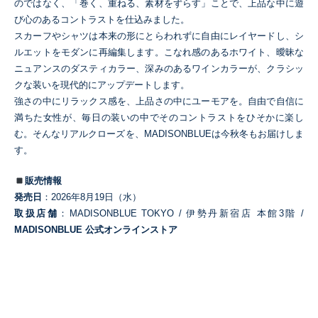
のではなく、「巻く、重ねる、素材をずらす」ことで、上品な中に遊
び心のあるコントラストを仕込みました。
スカーフやシャツは本来の形にとらわれずに自由にレイヤードし、シ
ルエットをモダンに再編集します。こなれ感のあるホワイト、曖昧な
ニュアンスのダスティカラー、深みのあるワインカラーが、クラシッ
クな装いを現代的にアップデートします。
強さの中にリラックス感を、上品さの中にユーモアを。自由で自信に
満ちた女性が、毎日の装いの中でそのコントラストをひそかに楽し
む。そんなリアルクローズを、MADISONBLUEは今秋冬もお届けしま
す。
販売情報
発売日
：2026年8月19日（水）
取扱店舗
：MADISONBLUE TOKYO / 伊勢丹新宿店 本館3階 /
MADISONBLUE 公式オンラインストア