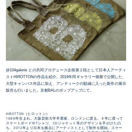
@104galerie との共同プロデュース企画第２段として日本人アーティ
ストHIROTTONの作品を紹介。2019年同ギャラリー個展で公開した、
大型キャンバス作品に加え、アンティークの額縁に入った新作の展示
販売も行いました。京都BALのポップアップにて。
HIROTTON（ヒロットン）
1986年生まれ。大阪芸術大学卒業後、ロンドンに渡る。４年に渡って
スケートボードやTシャツ、CDジャケット等のデザインを手がけたの
ち、2012年より日本を拠点にアーティストとして制作を開始。スケー