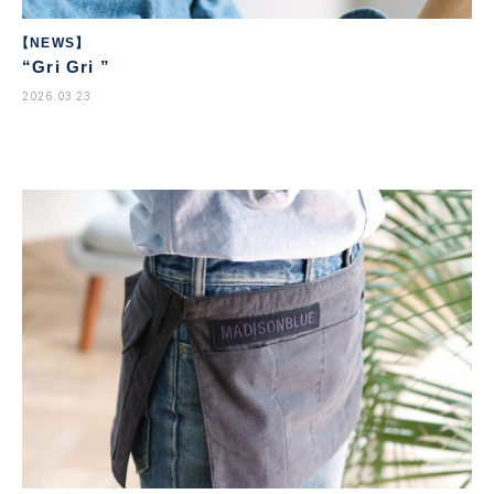
【NEWS】
“Gri Gri ”
2026.03.23