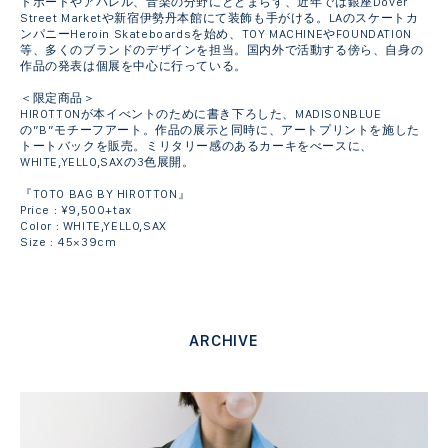
トボードやアパレル、音楽の分野にとどまらず、近年では銀座Dover
Street Marketや新宿伊勢丹本館にて装飾も手がける。LAのスケートカ
ンパニーHeroin Skateboardsを始め、TOY MACHINEやFOUNDATION
等、多くのブランドのデザインを担当。国内外で活動する傍ら、自身の
作品の発表は個展を中心に行っている。
＜限定商品＞
HIROTTONが本イべントのために書き下ろした、MADISONBLUE
の”B”モチーフアート。作品の展示と同時に、アートプリントを施した
トートバックを販売。ミリタリー感のあるカーキをべースに、
WHITE,YELLO,SAXの3色展開。
『TOTO BAG BY HIROTTON』
Price : ¥9,500+tax
Color : WHITE,YELLO,SAX
Size : 45×39cm
ARCHIVE