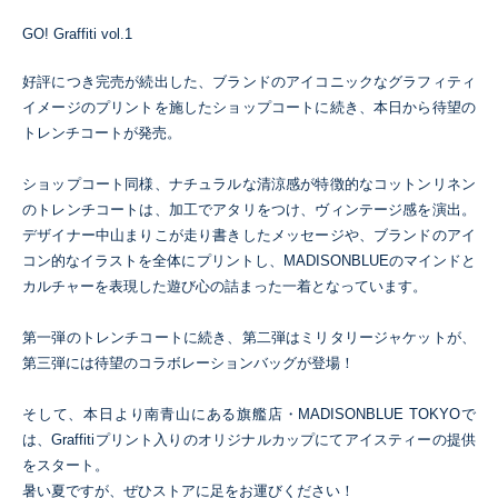
GO! Graffiti vol.1
好評につき完売が続出した、ブランドのアイコニックなグラフィティ
イメージのプリントを施したショップコートに続き、本日から待望の
トレンチコートが発売。​
ショップコート同様、ナチュラルな清涼感が特徴的なコットンリネン
のトレンチコートは、加工でアタリをつけ、ヴィンテージ感を演出。
デザイナー中山まりこが走り書きしたメッセージや、ブランドのアイ
コン的なイラストを全体にプリントし、MADISONBLUEのマインドと
カルチャーを表現した遊び心の詰まった一着となっています。​
第一弾のトレンチコートに続き、第二弾はミリタリージャケットが、
第三弾には待望のコラボレーションバッグが登場！​
そして、本日より南青山にある旗艦店・MADISONBLUE TOKYOで
は、
Graffiti
プリント入りのオリジナルカップにてアイスティーの提供
をスタート。​
暑い夏ですが、ぜひストアに足をお運びください！​