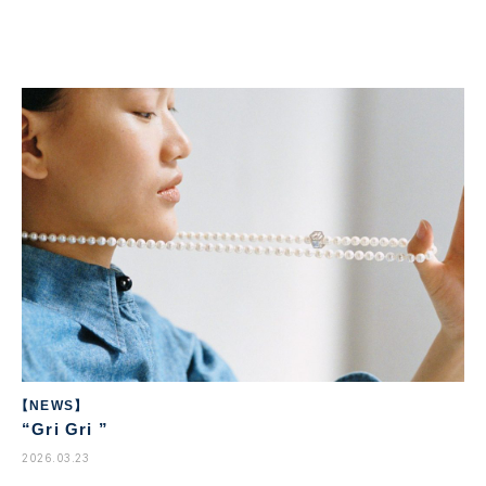
【NEWS】
“Gri Gri ”
2026.03.23