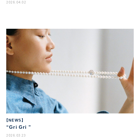
2026.04.02
【NEWS】
“Gri Gri ”
2026.03.23