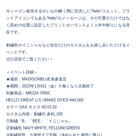
今シーズン発売するやいなや瞬く間に完売した”Hello”スエット。ブラ
ンドアイコンでもある”Hello”のメッセージは、その可愛さだけではな
く高めの位置に設定したプリントがバランスよく１年中頼りになる存
在です。
刺繍色やイニシャルなど自分だけのカスタムをお楽しみいただけるイ
ベントです。
ぜひ店頭でご覧ください！
＜イベント詳細＞
★場所：MADISONBLUE表参道店
★期間：2023年1月6日（金）※無くなり次第終了
対象商品：MB224-7005C
HELLO SWEAT L/S URAKE DYED ¥44,000
カラー SAX,サイズ 00,01,02
カスタム内容：刺繍代 各¥1,100
①刺繍「B」「BEE」「イニシャル」
②刺繍色 NAVY,WHITE,YELLOW,GREEN
③刺繍箇所 ５箇所まで可能（決められた場所に限り）