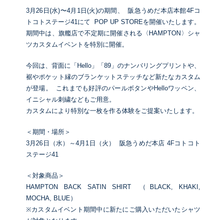
3月26日(水)〜4月1日(火)の期間、 阪急うめだ本店本館4Fコ
トコトステージ41にて POP UP STOREを開催いたします。
期間中は、旗艦店で不定期に開催される〈HAMPTON〉シャ
ツカスタムイベントを特別に開催。
今回は、背面に「Hello」「89」のナンバリングプリントや、
裾やポケット縁のブランケットステッチなど新たなカスタム
が登場。 これまでも好評のパールボタンやHelloワッペン、
イニシャル刺繍などもご用意。
カスタムにより特別な一枚を作る体験をご提案いたします。
＜期間・場所＞
3月26日（水）～4月1日（火） 阪急うめだ本店 4Fコトコト
ステージ41
＜対象商品＞
HAMPTON BACK SATIN SHIRT （BLACK, KHAKI,
MOCHA, BLUE）
※カスタムイベント期間中に新たにご購入いただいたシャツ