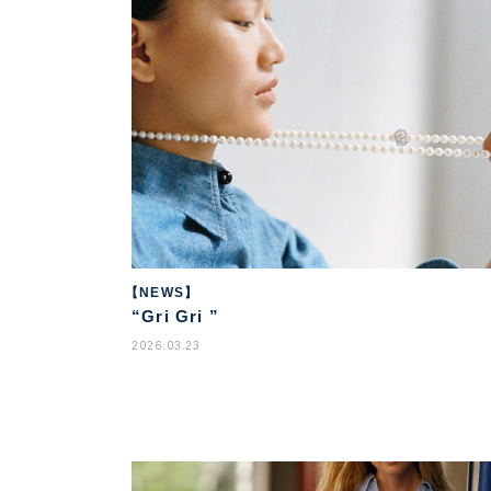
【NEWS】
“Gri Gri ”
2026.03.23