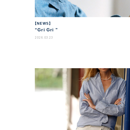
【NEWS】
“Gri Gri ”
2026.03.23