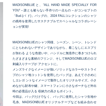
MADISONBLUEと、“ALL HAND MADE SPECIALLY FOR
YOU” – 誰とも被らない手作りの一点もの – がコンセプトの
「Bud.(バ ド)」バッグの、2024 FALLコレクションのシャツ
の残布を使用したサステナブルでスペシャルなコラボレーシ
ョンが実現!
MADISONBLUEのシャツ同様、シーズン、シーン、トレンド
にとらわれないデザインでありながら、着こなしにエスプリ
が加わる ような色使いや、ハンドルに無造作に巻きつけられ
たざまざまな素材のフリンジ、そしてMADISONBLUEのロゴ
刺繍入りテープが アクセントに。
メンズライクなイメージが強いソリッドなカラーやストライ
プのシャツ地コットンを使用したバッグは、あえて小さめに
しエレガ ントなイメージで製作したオリジナルサイズ。小さ
めながら財布や鍵、スマートフォンに小さなポーチなど外出
時の必需品が入る 収納力の高さもポイント。
今回は、バッグだけでなく、バッグに使用したシャツ生地や
毛糸、MADISONBLUEオリジナルテープなどを組み合わせ