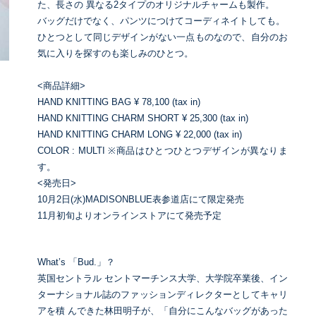
た、長さの 異なる2タイプのオリジナルチャームも製作。
バッグだけでなく、パンツにつけてコーディネイトしても。
ひとつとして同じデザインがない一点ものなので、自分のお
気に入りを探すのも楽しみのひとつ。
<商品詳細>
HAND KNITTING BAG ¥ 78,100 (tax in)
HAND KNITTING CHARM SHORT ¥ 25,300 (tax in)
HAND KNITTING CHARM LONG ¥ 22,000 (tax in)
COLOR : MULTI ※商品はひとつひとつデザインが異なりま
す。
<発売日>
10月2日(水)MADISONBLUE表参道店にて限定発売
11月初旬よりオンラインストアにて発売予定
What’s 「Bud.」？
英国セントラル セントマーチンス大学、大学院卒業後、イン
ターナショナル誌のファッションディレクターとしてキャリ
アを積 んできた林田明子が、「自分にこんなバッグがあった