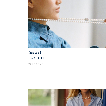
【NEWS】
“Gri Gri ”
2026.03.23