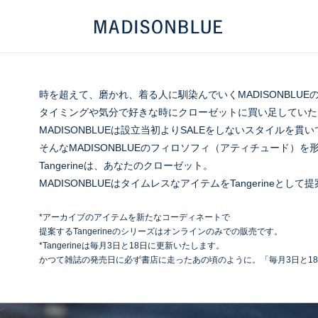
時を超えて、磨かれ、着る人に馴染んでいく
MADISONBLUE
タイミングや気分で好きな時に
クローゼットに買い足していた
MADISONBLUEは設立当初より
SALEをしないスタイルを貫
そんなMADISONBLUEの
フィロソフィ（アティチュード）を
形
Tangerineは、あなたのクローゼット。
MADISONBLUEはタイムレスなアイテムを
Tangerineとし
*アーカイブのアイテムを新たなコーディネートで
提案するTangerineのシリーズはオンラインのみでの販売です。
*Tangerineは毎月3日と18日に更新いたします。
かつて雑誌の発売日に必ず書店に走ったあの頃のように。
「毎月3日と18