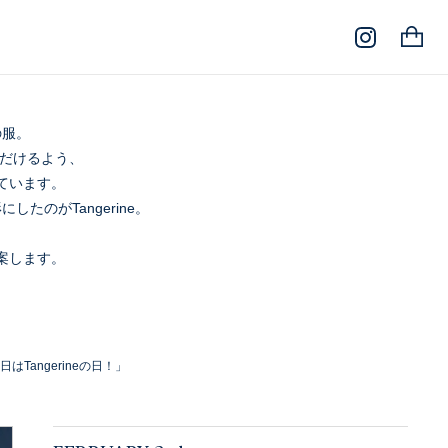
の服。
だけるよう、
いています。
にしたのがTangerine。
て提案します。
日はTangerineの日！」