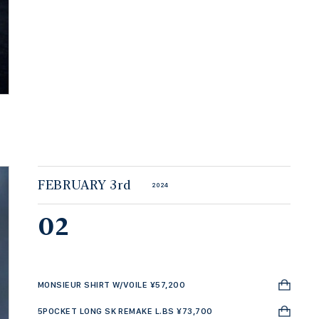
FEBRUARY 3rd
2024
02
MONSIEUR SHIRT W/VOILE ¥57,200
5POCKET LONG SK REMAKE L.BS ¥73,700