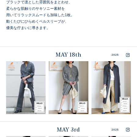
ブラックで凛とした雰囲気をまとわせ、
柔らかな肌触りのサキソニー素材を
用いてリラックスムードも加味した1枚。
動くたびにひらめくベルスリーブが、
優美な佇まいに導きます。
MAY 18th
2025
MAY 3rd
2025