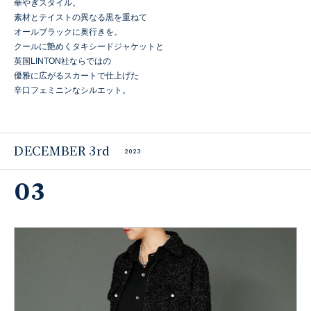
華やぎスタイル。
素材とテイストの異なる黒を重ねて
オールブラックに奥行きを。
クールに艶めくタキシードジャケットと
英国LINTON社ならではの
優雅に広がるスカートで仕上げた
辛口フェミニンなシルエット。
DECEMBER 3rd
2023
03