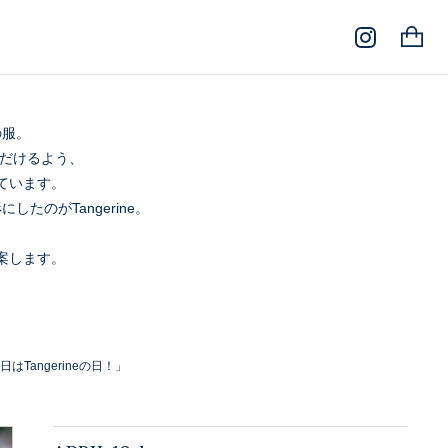
の服。
だけるよう、
いています。
にしたのがTangerine。
て提案します。
日はTangerineの日！」