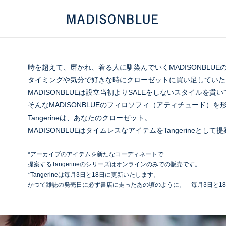
時を超えて、磨かれ、着る人に馴染んでいく
MADISONBLUE
タイミングや気分で好きな時に
クローゼットに買い足していた
MADISONBLUEは設立当初より
SALEをしないスタイルを貫
そんなMADISONBLUEの
フィロソフィ（アティチュード）を
形
Tangerineは、あなたのクローゼット。
MADISONBLUEはタイムレスなアイテムを
Tangerineとし
*アーカイブのアイテムを新たなコーディネートで
提案するTangerineのシリーズはオンラインのみでの販売です。
*Tangerineは毎月3日と18日に更新いたします。
かつて雑誌の発売日に必ず書店に走ったあの頃のように。
「毎月3日と18