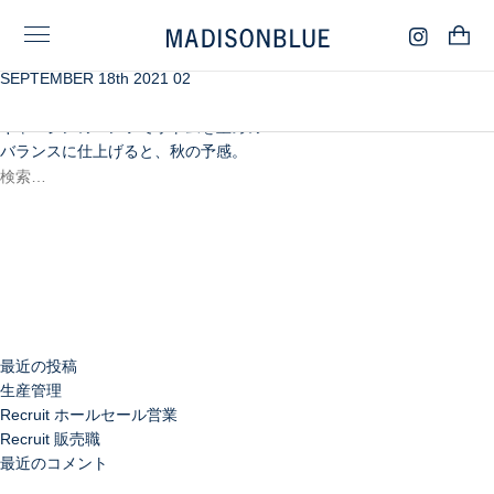
SEPTEMBER 18th 2021 02
秋の木の葉を思わせるようなカラートーン。
艶が美しいシャツに同色のシャツコートを重ねて。
ギャバジンのパンツでボトムを重めの
バランスに仕上げると、秋の予感。
検
索:
検
索
最近の投稿
生産管理
Recruit ホールセール営業
Recruit 販売職
最近のコメント