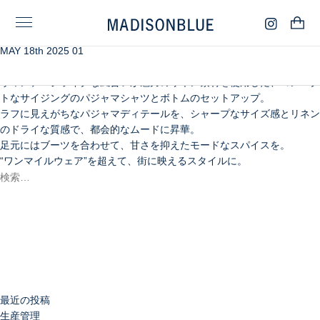
MAY 18th 2025 01
リネンの力で「きちんと、でも抜け感」
パジャマシャツの新しい着こなし。
ヴィンテージライクな風合いが魅力のリネン素材を使用した、コンパク
トなサイジングのパジャマシャツとボトムのセットアップ。
ラフに見えがちなパジャマディテールを、シャープなサイズ感とリネン
のドライな質感で、都会的なムードに昇華。
足元にはブーツを合わせて、甘さを抑えたモードなスパイスを。
“ワンマイルウェア”を超えて、街に映えるスタイルに。
検
索:
検
索
最近の投稿
生産管理