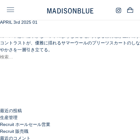
APRIL 3rd 2025 01
チルデンベストの配色とインナーカラーがアクセントになる、カレッジ
ムード漂うネイビーコーディネート。ドライタッチなポリエステル素材
のベストは、軽やかなニットのような着心地。異なる素材感が生み出す
コントラストが、優雅に揺れるサマーウールのプリーツスカートのしな
やかさを一層引き立てる。
検
索:
検
索
最近の投稿
生産管理
Recruit ホールセール営業
Recruit 販売職
最近のコメント