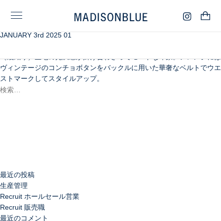
JANUARY 3rd 2025 01
ALMOのテキスタイルを使用したパジャマドレスは、前後差のあるコク
ーン型のシルエットに、ダークブルー×ミディアムブルーのツイル織り
（綾織り）生地の光沢感が掛け合わさってモードな印象。アレンジには
ヴィンテージのコンチョボタンをバックルに用いた華奢なベルトでウエ
ストマークしてスタイルアップ。
検
索:
検
索
最近の投稿
生産管理
Recruit ホールセール営業
Recruit 販売職
最近のコメント