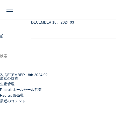
投
前
稿
の
ナ
投
ビ
稿
DECEMBER 18th 2024 03
アイボリーのカシミアパンツと白のタートルネックで
ゲ
る、適度なゆとりのタートルネックに、メンズライ
ー
ーディネート。
前
DECEMBER 18th 20
シ
検
次
ョ
索:
の
ン
投
稿
次
DECEMBER 18th 2024 02
最近の投稿
生産管理
Recruit ホールセール営業
Recruit 販売職
最近のコメント