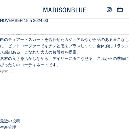
NOVEMBER 18th 2024 03
イタリア製フェザーヤーンを使用したボアニットは、軽やかな着心地と
上品な風合いが特長的なアイテム。3サイズ展開から今回は一番大きな
サイズを選択して抜け感を。
白のティアードスカートを合わせたカジュアルながら品のある着こなし
に、ビットローファーでキチンと感をプラスしつつ、全体的にリラック
ス感のある、こなれた大人の普段着を提案。
素材の良さを活かしながら、デイリーに着こなせる、これからの季節に
ぴったりのコーディネートです。
検
索:
検
索
最近の投稿
生産管理