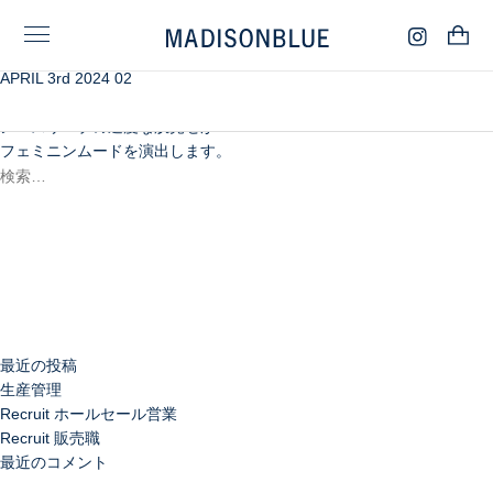
APRIL 3rd 2024 02
土の温もりを感じさせるブラウンが、
床革の素朴な風合いとマッチするジャンパースカート。
ノースリーブの適度な肌見せが
フェミニンムードを演出します。
検
索:
検
索
最近の投稿
生産管理
Recruit ホールセール営業
Recruit 販売職
最近のコメント