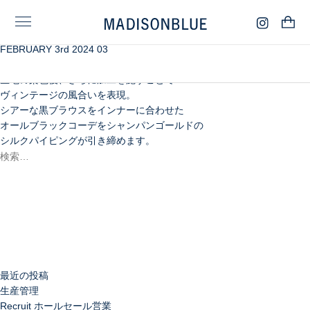
FEBRUARY 3rd 2024 03
レーヨンとリネンの光沢差が織りなすオリエンタルな
ボタニカル柄が美しいジャカートのセットアップは、
生地の染色後、さらに加工を施すことで
ヴィンテージの風合いを表現。
シアーな黒ブラウスをインナーに合わせた
オールブラックコーデをシャンパンゴールドの
シルクパイピングが引き締めます。
検
索:
検
索
最近の投稿
生産管理
Recruit ホールセール営業