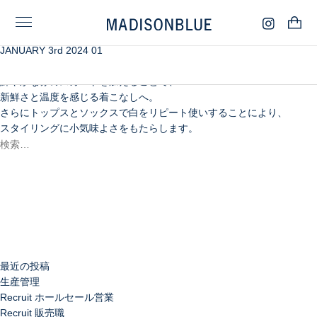
JANUARY 3rd 2024 01
タートルネックとグレンチェックの
プルオーバーベストという温もり感じる装いには、
鮮やかな赤のスカートを加えることで、
新鮮さと温度を感じる着こなしへ。
さらにトップスとソックスで白をリピート使いすることにより、
スタイリングに小気味よさをもたらします。
検
索:
検
索
最近の投稿
生産管理
Recruit ホールセール営業
Recruit 販売職