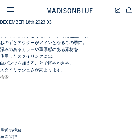
DECEMBER 18th 2023 03
トラッドな趣漂うガンクラブチェックのジャケットに、
スウェットのロゴとリンクしたカシミアの
アンサンブルを使ってスポーティに仕上げて。
おのずとアウターがメインとなるこの季節。
深みのあるカラーや重厚感のある素材を
使用したスタイリングには、
白パンツを加えることで軽やかさや、
スタイリッシュさが高まります。
検
索:
検
索
最近の投稿
生産管理