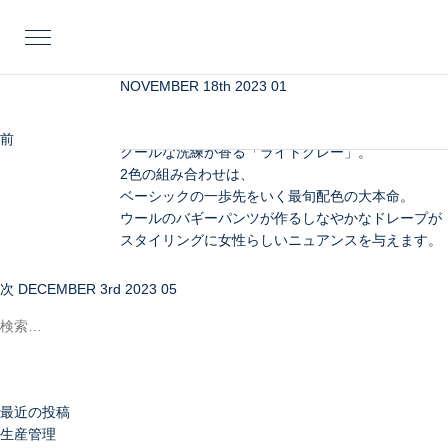
投
前
稿
の
ナ
投
ビ
稿
NOVEMBER 18th 2023 01
カシミアを贅沢に畦編みにした
ゲ
肉厚なプルオーバーニット。
ー
気品とリッチ感、温もりを備えた「ライトベージュ
前
NOVEMBER 18th 20
シ
クールな洗練が香る「ライトグレー」。
次
ョ
2色の組み合わせは、
の
ン
ベーシックの一歩先をいく最旬配色の大本命。
投
ウールのバギーパンツが作るしなやかなドレープが
稿
スタイリングに女性らしいニュアンスを与えます。
検
索:
次
DECEMBER 3rd 2023 05
最近の投稿
生産管理