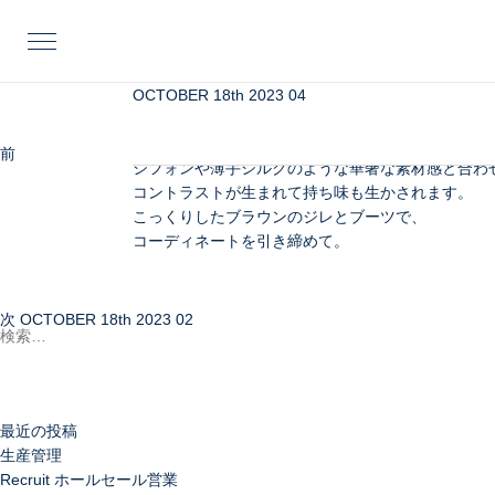
投
前
稿
の
ナ
投
ビ
稿
OCTOBER 18th 2023 04
モコモコが可愛いムートンスカートは、
ゲ
かわいらしくなりすぎないよう、
ー
色使いを絞って上品にまとめることも心掛けたいポ
前
OCTOBER 18th 202
シ
シフォンや薄手シルクのような華奢な素材感と合わ
次
ョ
コントラストが生まれて持ち味も生かされます。
の
ン
こっくりしたブラウンのジレとブーツで、
投
コーディネートを引き締めて。
稿
検
索:
次
OCTOBER 18th 2023 02
最近の投稿
生産管理
Recruit ホールセール営業