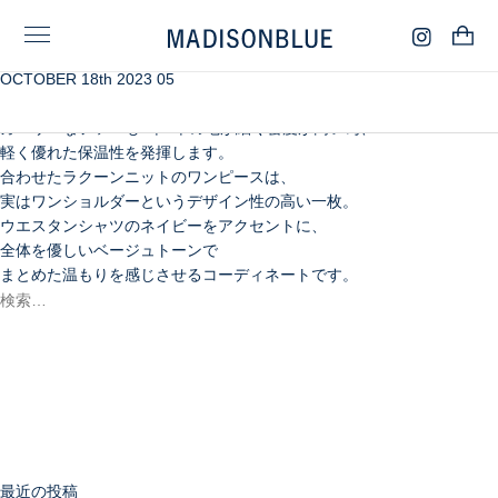
OCTOBER 18th 2023 05
トルコでなめされたムートンは、
一般的なムートンに比べてスエードのキメが細かく滑らか。
カーリーなファーも1本1本の毛が細く密度が高い為、
軽く優れた保温性を発揮します。
合わせたラクーンニットのワンピースは、
実はワンショルダーというデザイン性の高い一枚。
ウエスタンシャツのネイビーをアクセントに、
全体を優しいベージュトーンで
まとめた温もりを感じさせるコーディネートです。
検
索:
検
索
最近の投稿