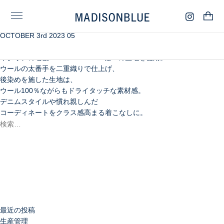
OCTOBER 3rd 2023 05
さっと羽織るだけで様になる接結のトレンチコート⁬は、
数々のメゾンブランドの生地を手掛ける
イタリアの老舗＜CREVACUORE社＞の生地を使用。
ウールの太番手を二重織りで仕上げ、
後染めを施した生地は、
ウール100％ながらもドライタッチな素材感。
デニムスタイルや慣れ親しんだ
コーディネートをクラス感高まる着こなしに。
検
索:
検
索
最近の投稿
生産管理