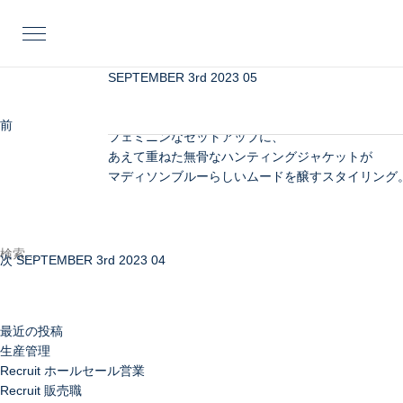
投
前
稿
の
ナ
投
ビ
稿
SEPTEMBER 3rd 2023 05
ポリエステルのスカートと共布のトラッド感ある
ゲ
ポロシャツを合わせることで、
ー
モードなスタイルバランスに着地。
前
AUGUST 18th 2023
シ
フェミニンなセットアップに、
次
ョ
あえて重ねた無骨なハンティングジャケットが
の
ン
マディソンブルーらしいムードを醸すスタイリング
投
検
稿
索:
次
SEPTEMBER 3rd 2023 04
最近の投稿
生産管理
Recruit ホールセール営業
Recruit 販売職