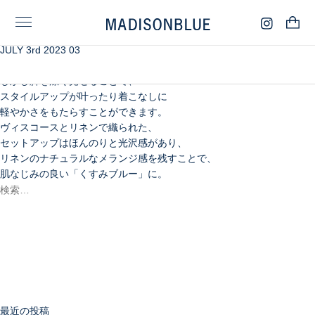
JULY 3rd 2023 03
年齢を重ねるにつれ、コーディネートに
取り入れる機会が減ってきた「ショートパンツ」。
しかし脚を潔く見せることで、
スタイルアップが叶ったり着こなしに
軽やかさをもたらすことができます。
ヴィスコースとリネンで織られた、
セットアップはほんのりと光沢感があり、
リネンのナチュラルなメランジ感を残すことで、
肌なじみの良い「くすみブルー」に。
検
索:
検
索
最近の投稿