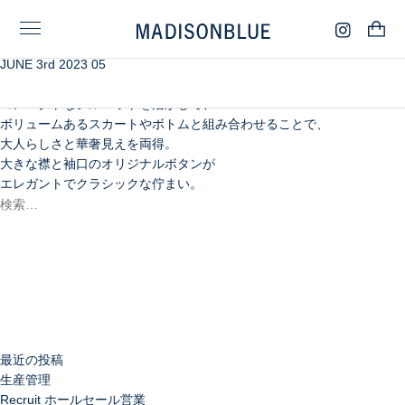
JUNE 3rd 2023 05
一点投入でレディライクなムードに導く、
セーラーカラーのトップスタイプ。
コンパクトなシルエットを活かして、
ボリュームあるスカートやボトムと組み合わせることで、
大人らしさと華奢見えを両得。
大きな襟と袖口のオリジナルボタンが
エレガントでクラシックな佇まい。
検
索:
検
索
最近の投稿
生産管理
Recruit ホールセール営業