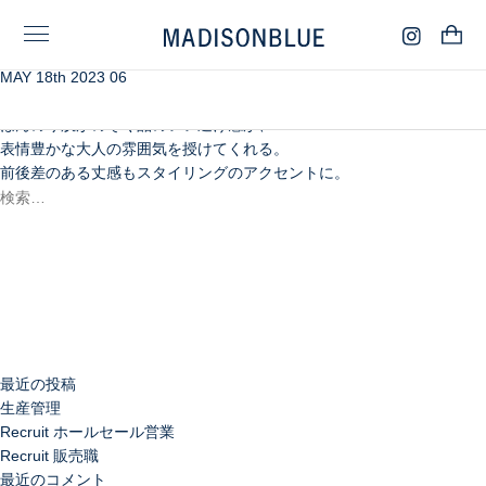
MAY 18th 2023 06
カットソーだと元気すぎる夏のミニスカートコーデも、
サマーニットの柔らかい質感と、
ほんのり肌がのぞく品のいい透け感が、
表情豊かな大人の雰囲気を授けてくれる。
前後差のある丈感もスタイリングのアクセントに。
検
索:
検
索
最近の投稿
生産管理
Recruit ホールセール営業
Recruit 販売職
最近のコメント