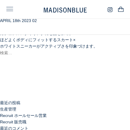
APRIL 18th 2023 02
ヴィンテージルックを品よく整える、海のようなネイビーブルー。
光沢あるリネンのネイビーは、クリーンな雰囲気を漂わせ、
カジュアルスタイリングにも品を加味。
ほどよくボディにフィットするスカート×
ホワイトスニーカーがアクティブさを印象づけます。
検
索:
検
索
最近の投稿
生産管理
Recruit ホールセール営業
Recruit 販売職
最近のコメント