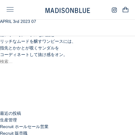
APRIL 3rd 2023 07
オイル仕上げによる独特のマット感と、
しなやかな艶感を併せ持つラムレザーワンピース。
総レザーでノーブルな気品と
リッチなムードを醸すワンピースには、
指先とかかとが覗くサンダルを
コーディネートして抜け感をオン。
検
索:
検
索
最近の投稿
生産管理
Recruit ホールセール営業
Recruit 販売職