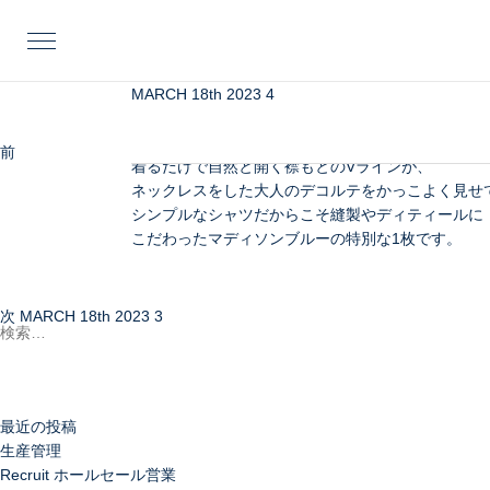
投
前
稿
の
ナ
投
ビ
稿
MARCH 18th 2023 4
【MADAME】
ゲ
MADAME SHIRTシリーズの原型となるモデル。
ー
ボタンを開けて着ることが正解のMADAME SHIR
前
MARCH 18th 2023 
シ
着るだけで自然と開く襟もとのVラインが、
次
ョ
ネックレスをした大人のデコルテをかっこよく見せ
の
ン
シンプルなシャツだからこそ縫製やディティールに
投
こだわったマディソンブルーの特別な1枚です。
稿
検
索:
次
MARCH 18th 2023 3
最近の投稿
生産管理
Recruit ホールセール営業