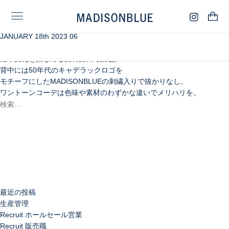
JANUARY 18th 2023 06
スウィングトップやゴルフジャケットを参考にした
ミニマムなジップアップブルゾンは、
経年変化を楽しめる染料顔料で染色。
背中には50年代のキャデラックロゴを
モチーフにしたMADISONBLUEの刺繍入りで抜かりなし。
ワントーンコーデは色味や素材のわずかな違いでメリハリを。
検
索:
検
索
最近の投稿
生産管理
Recruit ホールセール営業
Recruit 販売職