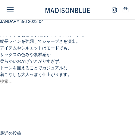
JANUARY 3rd 2023 04
冬に欠かせないキルティングのアウターは、
ともすると重く見えることも。
スッキリと着こなすには、ロングスカートで
縦長ラインを強調してシャープさを演出。
アイテムやシルエットはモードでも、
サックスの色みや素材感が
柔らかいおかげでとがりすぎず、
トーンを揃えることでカジュアルな
着こなしも大人っぽく仕上がります。
検
索:
検
索
最近の投稿