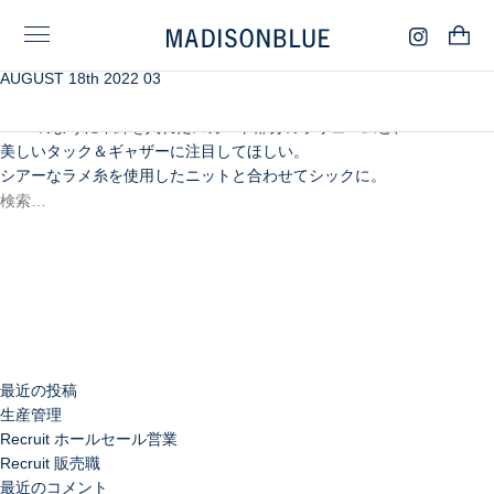
AUGUST 18th 2022 03
ミリタリー×フェミニンのマディソンブルーらしさ溢れる
パディングドレスは22FWの新作アイテム。
MA-1のように中綿を入れたスカート部分のボリュームと、
美しいタック＆ギャザーに注目してほしい。
シアーなラメ糸を使用したニットと合わせてシックに。
検
索:
検
索
最近の投稿
生産管理
Recruit ホールセール営業
Recruit 販売職
最近のコメント