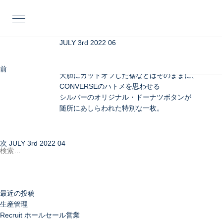
投
前
稿
の
ナ
投
ビ
稿
JULY 3rd 2022 06
CONVERSE × MADISONBLUEと揃いの
ゲ
バックサテンを使用したマキシ丈のジャンパースカ
ー
たっぷりとしたフレアや、
前
JULY 3rd 2022 05
シ
大胆にカットオフした裾などはそのままに、
次
ョ
CONVERSEのハトメを思わせる
の
ン
シルバーのオリジナル・ドーナツボタンが
投
随所にあしらわれた特別な一枚。
稿
検
索:
次
JULY 3rd 2022 04
最近の投稿
生産管理
Recruit ホールセール営業