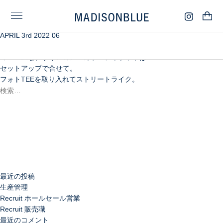
APRIL 3rd 2022 06
エコロジカルな染色システムを使用したデニム素材。
サックスブルーが爽やかな印象の
ミニマムなデザインのノーカラージャケットは
セットアップで合せて。
フォトTEEを取り入れてストリートライク。
検
索:
検
索
最近の投稿
生産管理
Recruit ホールセール営業
Recruit 販売職
最近のコメント