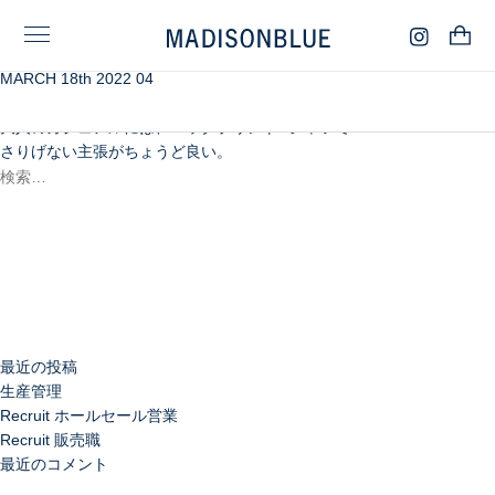
MARCH 18th 2022 04
ブリーチ加工を施したヴィンテージ感のあるデニムスカート。
夏に着たくなるブラックアイテムと合う軽やかな色味。
大人のカジュアルには、バックプリントTシャツで
さりげない主張がちょうど良い。
検
索:
検
索
最近の投稿
生産管理
Recruit ホールセール営業
Recruit 販売職
最近のコメント