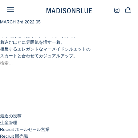
MARCH 3rd 2022 05
まるでヴィンテージのような雰囲気の
ラバープリントのラグランスリーブTシャツ。
やや透け感のあるアクリル天竺素材で、
着込むほどに雰囲気を増す一着。
相反するエレガントなマーメイドシルエットの
スカートと合わせてカジュアルアップ。
検
索:
検
索
最近の投稿
生産管理
Recruit ホールセール営業
Recruit 販売職