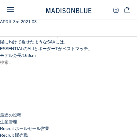
APRIL 3rd 2021 03
3色のバックベルト付きのバックサテンワーク
ジャケットは、襟を立てて、腕をまくって。
これからの季節にぴったりです。
陽に灼けて褪せたようなSAXには、
ESSENTIALのALIとボーダーTがベストマッチ。
モデル身長/168cm
検
索:
検
索
最近の投稿
生産管理
Recruit ホールセール営業
Recruit 販売職