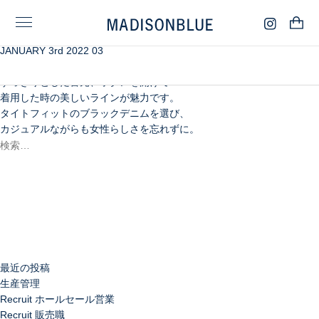
JANUARY 3rd 2022 03
シャープな印象が目を引くスタンドカラーのシャツ。
MADAMEシャツのボディをそのまま使用しており、
すっきりとした首元、ボタンを開けて
着用した時の美しいラインが魅力です。
タイトフィットのブラックデニムを選び、
カジュアルながらも女性らしさを忘れずに。
検
索:
検
索
最近の投稿
生産管理
Recruit ホールセール営業
Recruit 販売職