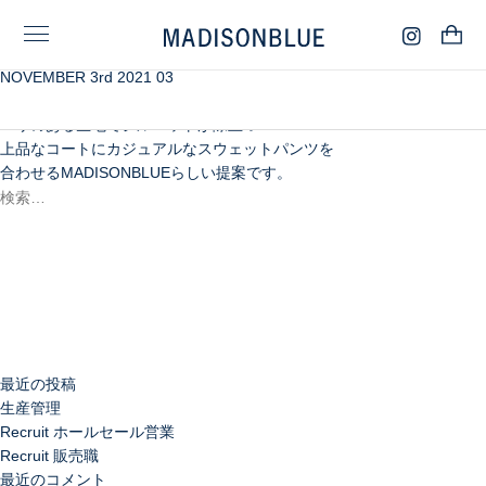
NOVEMBER 3rd 2021 03
まるでミルクティのようなカラーが美しい、
上質な手触りの縮絨メルトン。
ハリのある生地でシルエットが際立つ
上品なコートにカジュアルなスウェットパンツを
合わせるMADISONBLUEらしい提案です。
検
索:
検
索
最近の投稿
生産管理
Recruit ホールセール営業
Recruit 販売職
最近のコメント