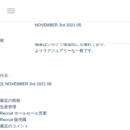
投
前
稿
の
ナ
投
ビ
稿
NOVEMBER 3rd 2021 05
両面ビーバー加工のふんわりとした、
ゲ
柔らかな風合いが特徴のカシミア混の
ー
生地を使用しています。
前
OCTOBER 3rd 2021
シ
袖裏はシルクで保温性にも優れており、
次
ョ
よりラグジュアリーな一枚です。
の
ン
検
投
索:
稿
次
NOVEMBER 3rd 2021 06
最近の投稿
生産管理
Recruit ホールセール営業
Recruit 販売職
最近のコメント