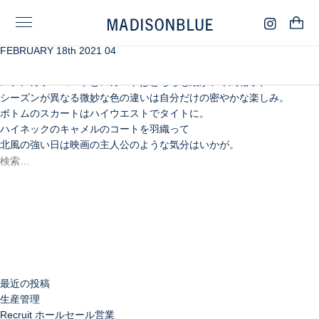
FEBRUARY 18th 2021 04
冬から春へ移り変わる季節に着たい、ブラウンやキャメル。
コートの下にジレをチラ見せして、レイヤードを楽しんで。
ステンカラーコートとスカートはどちらも細かい千鳥格子、
シーズンが異なる微妙な色の違いは自分だけの密やかな楽しみ。
ボトムのスカートはハイウエストでタイトに。
ハイネックのキャメルのコートを羽織って
北風の強い日は映画の主人公のような気分はいかが。
検
索:
検
索
最近の投稿
生産管理
Recruit ホールセール営業