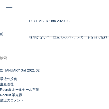
投
前
稿
の
ナ
投
ビ
稿
DECEMBER 18th 2020 05
フレアシルエットが美しいドルマンスリーブコート
ゲ
映えるコーディネート。
ー
上品なネイビーカラーを、上質なハイゲージニット
前
DECEMBER 3rd 202
シ
軽やかなリバー仕立てのフレアスカートを白で繋げ
次
ョ
検
の
ン
索:
投
稿
次
JANUARY 3rd 2021 02
最近の投稿
生産管理
Recruit ホールセール営業
Recruit 販売職
最近のコメント