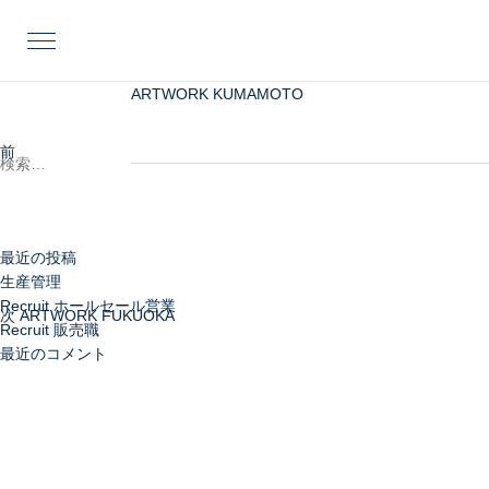
投
前
稿
の
ナ
投
ビ
稿
検
ARTWORK KUMAMOTO
ゲ
索:
ー
前
Ron Herman OSAK
シ
次
ョ
の
ン
投
稿
最近の投稿
生産管理
Recruit ホールセール営業
次
ARTWORK FUKUOKA
Recruit 販売職
最近のコメント