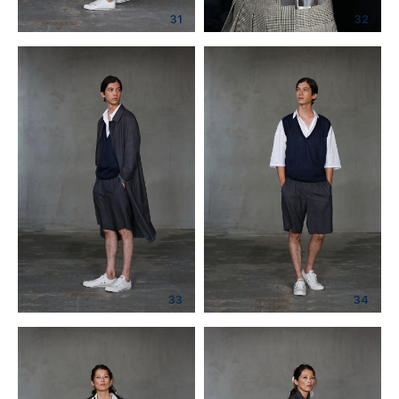
31
32
33
34