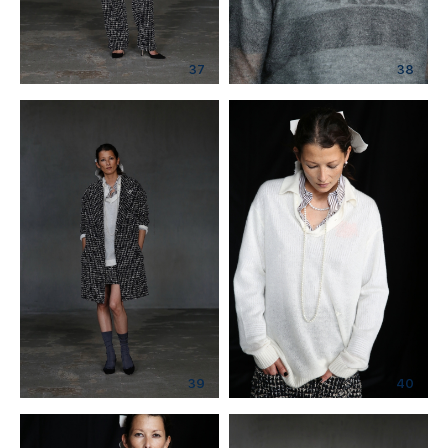
37
38
39
40