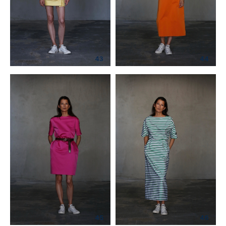
43
44
45
46