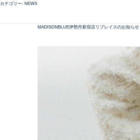
投
前
固
固
固
固
固
次
カテゴリー:
NEWS
稿
の
定
定
定
定
定
の
ナ
ペ
ペ
ペ
ペ
ペ
ペ
ペ
ビ
ー
ー
ー
ー
ー
ー
ー
MADISONBLUE伊勢丹新宿店リプレイスのお知らせ
ゲ
ジ
ジ
ジ
ジ
ジ
ジ
ジ
ー
1
…
4
5
6
…
62
シ
ョ
ン