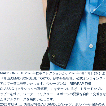
MADISONBLUE 2026年秋冬コレクションが、2026年8月19日（水）よ
り青山のMADISONBLUE TOKYO、伊勢丹新宿店、公式オンラインスト
アにて一斉に発売いたします。今シーズンは「REWRAP THE
CLASSIC（クラシックの再解釈）」をテーマに掲げ、トラッドやプレ
ッピーを軸に、ワーク、ミリタリー、スポーツの要素を自由に交差させ
たリアルクローズを展開いたします。
2026
年初秋は、丸襟が特徴の
J.BRADLEY
シャツ、ボルドーや深みのあ