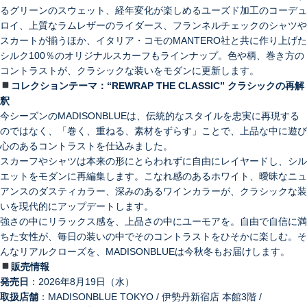
るグリーンのスウェット、経年変化が楽しめるユーズド加工のコーデュ
ロイ、上質なラムレザーのライダース、フランネルチェックのシャツや
スカートが揃うほか、イタリア・コモの
MANTERO
社と共に作り上げた
シルク
100
％のオリジナルスカーフもラインナップ。色や柄、巻き方の
コントラストが、クラシックな装いをモダンに更新します。
コレクションテーマ：
“REWRAP THE CLASSIC”
クラシックの再解
釈
今シーズンのMADISONBLUEは、伝統的なスタイルを忠実に再現する
のではなく、「巻く、重ねる、素材をずらす」ことで、上品な中に遊び
心のあるコントラストを仕込みました。
スカーフやシャツは本来の形にとらわれずに自由にレイヤードし、シル
エットをモダンに再編集します。こなれ感のあるホワイト、曖昧なニュ
アンスのダスティカラー、深みのあるワインカラーが、クラシックな装
いを現代的にアップデートします。
強さの中にリラックス感を、上品さの中にユーモアを。自由で自信に満
ちた女性が、毎日の装いの中でそのコントラストをひそかに楽しむ。そ
んなリアルクローズを、MADISONBLUEは今秋冬もお届けします。
販売情報
発売日
：2026年8月19日（水）
取扱店舗
：MADISONBLUE TOKYO / 伊勢丹新宿店 本館3階 /