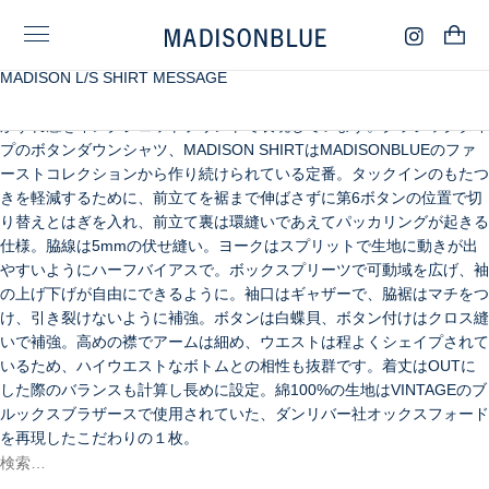
MADISON L/S SHIRT MESSAGE
〈 MADISON 〉MADISON SHIRTの襟部分にボブマーレーの名言の手
書き風プリントを載せたのがMADISON SHIRT MESSAGE。インクの
かすれ感をインクジェットプリントで表現しています。クラシックタイ
プのボタンダウンシャツ、MADISON SHIRTはMADISONBLUEのファ
ーストコレクションから作り続けられている定番。タックインのもたつ
きを軽減するために、前立てを裾まで伸ばさずに第6ボタンの位置で切
り替えとはぎを入れ、前立て裏は環縫いであえてパッカリングが起きる
仕様。脇線は5mmの伏せ縫い。ヨークはスプリットで生地に動きが出
やすいようにハーフバイアスで。ボックスプリーツで可動域を広げ、袖
の上げ下げが自由にできるように。袖口はギャザーで、脇裾はマチをつ
け、引き裂けないように補強。ボタンは白蝶貝、ボタン付けはクロス縫
いで補強。高めの襟でアームは細め、ウエストは程よくシェイプされて
いるため、ハイウエストなボトムとの相性も抜群です。着丈はOUTに
した際のバランスも計算し長めに設定。綿100%の生地はVINTAGEのブ
ルックスブラザースで使用されていた、ダンリバー社オックスフォード
を再現したこだわりの１枚。
検
索:
検