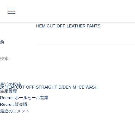
投
前
稿
の
ナ
投
ビ
稿
HEM CUT OFF LEATHER PANTS
〈 BEBE 〉ハイウエストで穿く、５ポケットの
ゲ
月以内)を使用。国内のラムタンナーで染色加工を
ー
検
前
HEM CUT FLARE L
シ
索:
次
ョ
の
ン
投
稿
最近の投稿
次
HEM CUT OFF STRAIGHT D/DENIM ICE WASH
生産管理
Recruit ホールセール営業
Recruit 販売職
最近のコメント